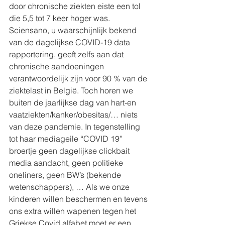
door chronische ziekten eiste een tol 
die 5,5 tot 7 keer hoger was. 
Sciensano, u waarschijnlijk bekend 
van de dagelijkse COVID-19 data 
rapportering, geeft zelfs aan dat 
chronische aandoeningen 
verantwoordelijk zijn voor 90 % van de 
ziektelast in België. Toch horen we 
buiten de jaarlijkse dag van hart-en 
vaatziekten/kanker/obesitas/… niets 
van deze pandemie. In tegenstelling 
tot haar mediageile “COVID 19” 
broertje geen dagelijkse clickbait 
media aandacht, geen politieke 
oneliners, geen BW’s (bekende 
wetenschappers), … Als we onze 
kinderen willen beschermen en tevens 
ons extra willen wapenen tegen het 
Griekse Covid alfabet moet er een 