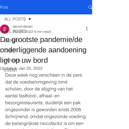
Post
ALL POSTS
stevendesair
ALL POSTS
Jan 20, 2022
4 min read
De grootste pandemie/de
EXPERT
onderliggende aandoening
CHEF
ligt op uw bord
FARMER
Updated:
Jan 25, 2022
EVENT
Deze week nog verscheen in de pers 
dat de voedselomgeving rond 
scholen, door de stijging van het 
aantal fastfood-, afhaal- en 
bezorgrestaurants, duidelijk een pak 
ongezonder is geworden sinds 2008. 
Schrijnend, omdat ongezonde voeding 
de belangrijkste risicofactor is om een 