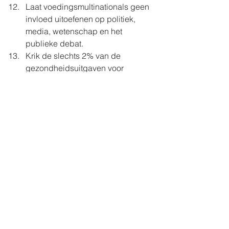
Laat voedingsmultinationals geen 
invloed uitoefenen op politiek, 
media, wetenschap en het 
publieke debat.
Krik de slechts 2% van de 
gezondheidsuitgaven voor 
preventie op
Communiceer duidelijk over de 
Nutri-Score zodat de consument 
weet hoe hij het correct moet 
gebruiken. Tevens ruimte laten om 
het systeem bij te sturen indien 
nodig, bijvoorbeeld als Coca Cola 
Light of diepvriesfrieten 
respectievelijk een B en A score 
krijgen
Wees ambitieus in het 
gemeenschappelijk 
landbouwbeleid, kies voor 